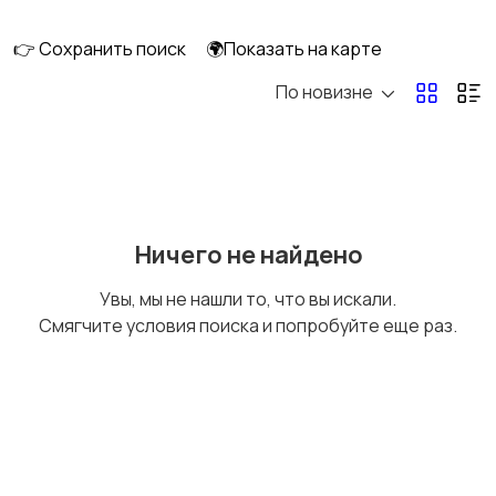
интерьера
👉 Сохранить поиск
🌍Показать на карте
По новизне
Аксессуары
Оформление
праздников
Канцелярия
Посуда
Ничего не найдено
Увы, мы не нашли то, что вы искали.
Смягчите условия поиска и попробуйте еще раз.
Другое