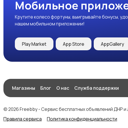
Мобильное приложе
Крутите колесо фортуны, выигрывайте бонусы, удо
нашем мобильном приложении!
Play Market
App Store
AppGallery
Магазины
Блог
О нас
Служба поддержки
© 2026 Freebby - Сервис бесплатных объявлений ДНР и
Правила сервиса
Политика конфиденциальности