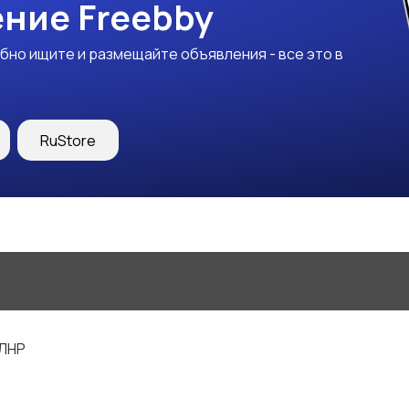
ние Freebby
бно ищите и размещайте объявления - все это в
RuStore
 ЛНР