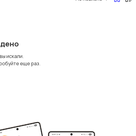
йдено
 вы искали.
робуйте еще раз.