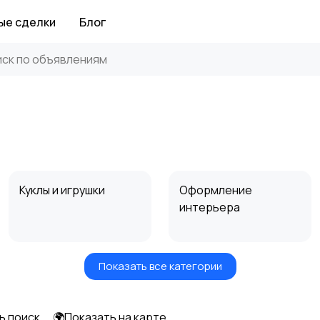
ые сделки
Блог
Куклы и игрушки
Оформление
интерьера
Показать все категории
Другое
ь поиск
🌍Показать на карте