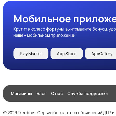
Мобильное приложе
Крутите колесо фортуны, выигрывайте бонусы, удо
нашем мобильном приложении!
Play Market
App Store
AppGallery
Магазины
Блог
О нас
Служба поддержки
© 2026 Freebby - Сервис бесплатных объявлений ДНР и