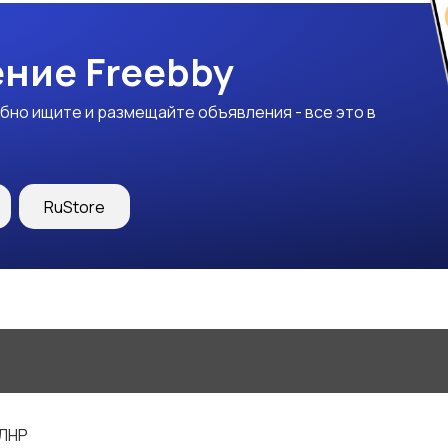
ние Freebby
бно ищите и размещайте объявления - все это в
RuStore
 ЛНР