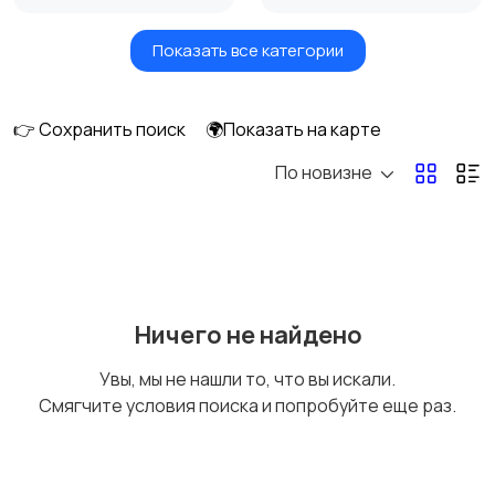
Показать все категории
Окна
Отопление и
вентиляция
👉 Сохранить поиск
🌍Показать на карте
По новизне
Потолки
Ручные инструменты
169
Сантехника и
Стройматериалы
Ничего не найдено
водоснабжение
Увы, мы не нашли то, что вы искали.
Смягчите условия поиска и попробуйте еще раз.
Электрика
Электроинструмент
ы