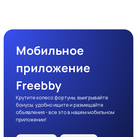
Другое
Расходные
5
материалы и
оснастка
115
Мобильное
приложение
Freebby
Крутите колесо фортуны, выигрывайте
бонусы, удобно ищите и размещайте
объявления - все это в нашем мобильном
приложении!