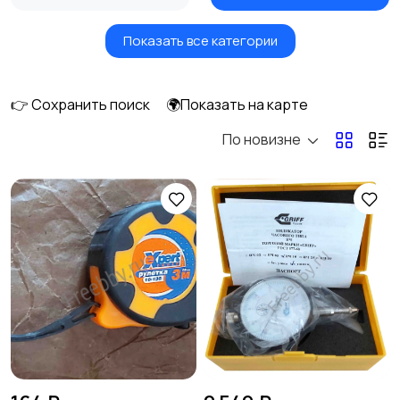
Показать все категории
Окна
Отопление и
вентиляция
👉 Сохранить поиск
🌍Показать на карте
По новизне
Потолки
Ручные инструменты
169
Сантехника и
Стройматериалы
водоснабжение
Электрика
Электроинструмент
ы