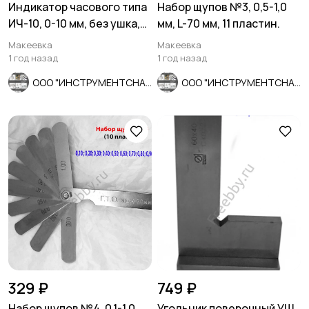
Индикатор часового типа
Набор щупов №3, 0,5-1,0
ИЧ-10, 0-10 мм, без ушка,
мм, L-70 мм, 11 пластин.
кл 1; 0,01 мм,
Макеевка
Макеевка
1 год назад
1 год назад
ООО "ИНСТРУМЕНТСНАБ"
ООО "ИНСТРУМЕНТСНАБ"
329 ₽
749 ₽
Набор щупов №4, 0,1-1,0
Угольник поверочный УШ