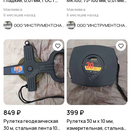
гладкий, 0,01 мм, ГОСТ
МК100, 75-100 мм, 0,01 мм,
6507-90, СССР.
ГОСТ 6507-90, СССР.
Макеевка
Макеевка
6 месяцев назад
6 месяцев назад
ООО "ИНСТРУМЕНТСНАБ"
ООО "ИНСТРУМЕНТСНАБ"
849 ₽
399 ₽
Рулетка геодезическая
Рулетка 30 м х 10 мм,
30 м, стальная лента 10
измерительная, стальная