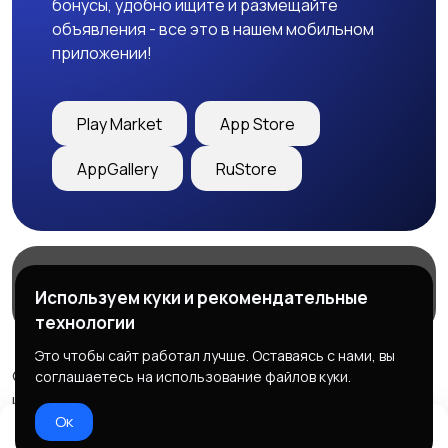
бонусы, удобно ищите и размещайте
объявления - все это в нашем мобильном
приложении!
Play Market
App Store
AppGallery
RuStore
Магазины
Блог
О нас
Используем куки и рекомендательные
Служба поддержки
технологии
Это чтобы сайт работал лучше. Оставаясь с нами, вы
© 2026 Freebby - Сервис бесплатных объявлений ДНР
соглашаетесь на использование файлов куки.
и ЛНР
Ок
Правила сервиса
Политика конфиденциальности