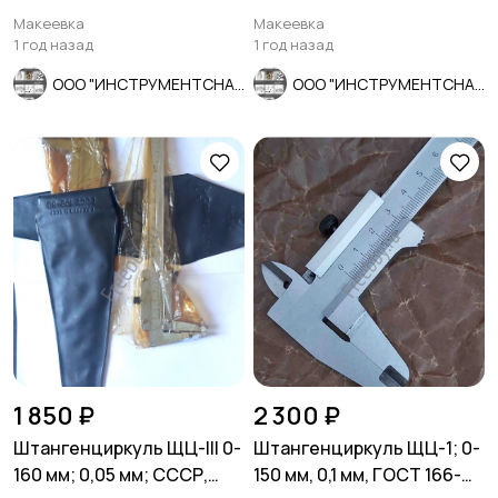
мм, ударопрочный
лента, пластиковый корпу
Макеевка
Макеевка
пластик
1 год назад
1 год назад
ООО "ИНСТРУМЕНТСНАБ"
ООО "ИНСТРУМЕНТСНАБ"
1 850 ₽
2 300 ₽
Штангенциркуль ЩЦ-lll 0-
Штангенциркуль ЩЦ-1; 0-
160 мм; 0,05 мм; СССР,
150 мм, 0,1 мм, ГОСТ 166-