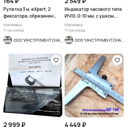
164 ₽
2 549 ₽
Рулетка 3 м, eXpert, 2
Индикатор часового типа
фиксатора, обрезинен
ИЧ10, 0-10 мм, с ушком,
Другое
Расходные
5
корпус, 2-х сторон размет
0,01 мм, класс 1.
Макеевка
Макеевка
материалы и
1 год назад
1 год назад
оснастка
115
ООО "ИНСТРУМЕНТСНАБ"
ООО "ИНСТРУМЕНТСНАБ"
2 999 ₽
4 449 ₽