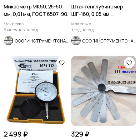
Микрометр МК50, 25-50
Штангенглубиномер
мм, 0,01 мм, ГОСТ 6507-90.
ШГ-160, 0,05 мм,
нониусный, ГОСТ 162-90,
Макеевка
Макеевка
СССР.
6 месяцев назад
1 год назад
ООО "ИНСТРУМЕНТСНАБ"
ООО "ИНСТРУМЕНТСНАБ"
2 499 ₽
329 ₽