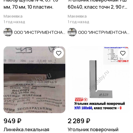
мм, 70 мм, 10 пластин.
60х40, класс точн 2, 90 гр,
Эталон, Россия.
Макеевка
Макеевка
1 год назад
1 год назад
ООО "ИНСТРУМЕНТСНАБ"
ООО "ИНСТРУМЕНТСНАБ"
949 ₽
2 289 ₽
Линейка лекальная
Угольник поверочный