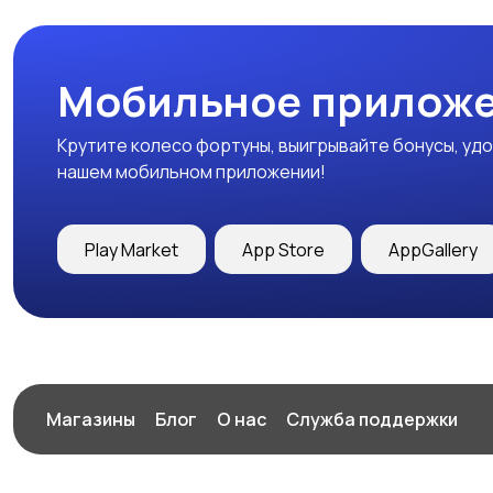
Мобильное приложе
Крутите колесо фортуны, выигрывайте бонусы, удо
нашем мобильном приложении!
Play Market
App Store
AppGallery
Магазины
Блог
О нас
Служба поддержки