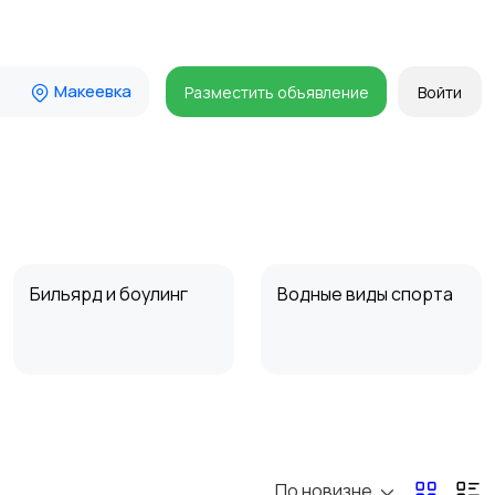
Макеевка
Разместить объявление
Войти
Бильярд и боулинг
Водные виды спорта
Туризм и отдых на
Теннис, бадминтон,
природе
дартс
По новизне