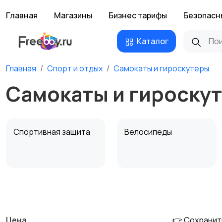
Главная
Магазины
Бизнес тарифы
Безопасн
Каталог
Главная
Спорт и отдых
Самокаты и гироскутеры
Самокаты и гироскут
Спортивная защита
Велосипеды
Единоборства
Зимние виды спорта
Цена
👉 Сохранит