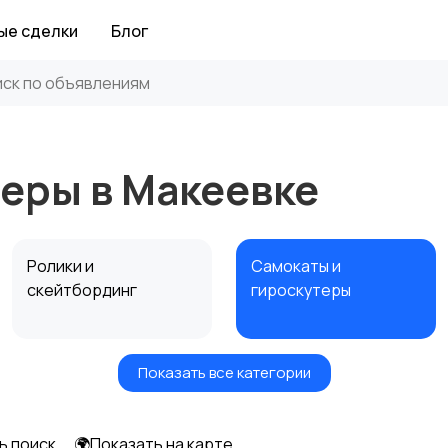
ые сделки
Блог
еры в Макеевке
Ролики и
Самокаты и
скейтбординг
гироскутеры
Показать все категории
Игры с мячом
Охота и рыбалка
ь поиск
🌍Показать на карте