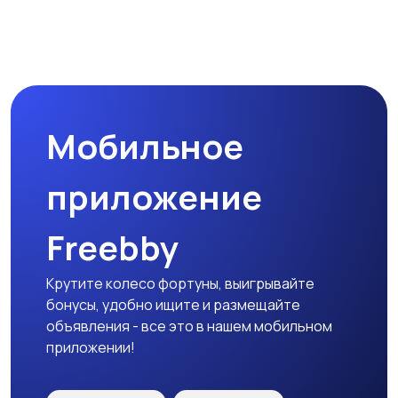
Прочие строения
Продажа квартиры
1
Мобильное
Гаражи и
машиноместа
приложение
Freebby
Крутите колесо фортуны, выигрывайте
бонусы, удобно ищите и размещайте
объявления - все это в нашем мобильном
приложении!