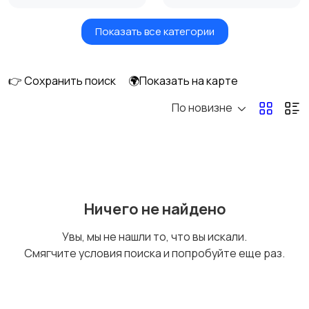
Показать все категории
Земельные участки
Аренда квартиры
длительно
👉 Сохранить поиск
🌍Показать на карте
По новизне
Аренда комнаты
Аренда дома
длительно
длительно
Аренда квартиры
Аренда комнаты
Ничего не найдено
посуточно
посуточно
Увы, мы не нашли то, что вы искали.
Смягчите условия поиска и попробуйте еще раз.
Аренда дома
Коммерческая
посуточно
недвижимость