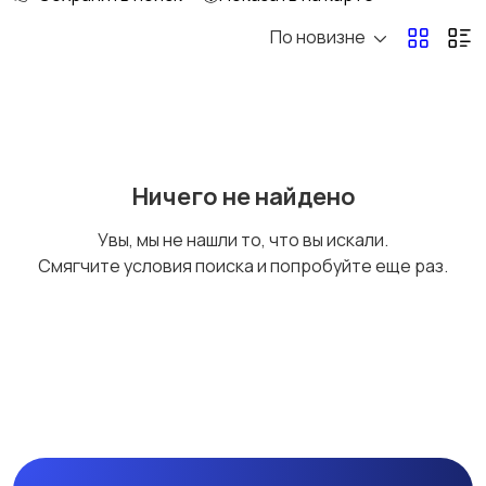
По новизне
Потолки
Ручные инструменты
169
Сантехника и
Стройматериалы
Ничего не найдено
водоснабжение
Увы, мы не нашли то, что вы искали.
Смягчите условия поиска и попробуйте еще раз.
Электрика
Электроинструмент
ы
Другое
Расходные
5
материалы и
оснастка
115