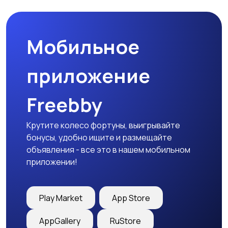
Мобильное
Столы и стулья
Текстиль и ковры
приложение
Freebby
Шкафы и комоды
Другое
2
Крутите колесо фортуны, выигрывайте
бонусы, удобно ищите и размещайте
объявления - все это в нашем мобильном
приложении!
Play Market
App Store
AppGallery
RuStore