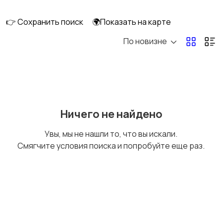
👉 Сохранить поиск
🌍Показать на карте
По новизне
Освещение
Оформление
интерьера
2
Охрана и
Подставки и тумбы
Ничего не найдено
сигнализации
Увы, мы не нашли то, что вы искали.
Смягчите условия поиска и попробуйте еще раз.
Посуда
Растения и семена
Сад и огород
Садовая мебель