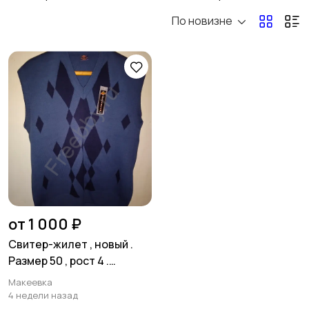
По новизне
от 1 000 ₽
Свитер-жилет , новый .
Размер 50 , рост 4 .
Шерсть 50 % . Турция .
Макеевка
4 недели назад