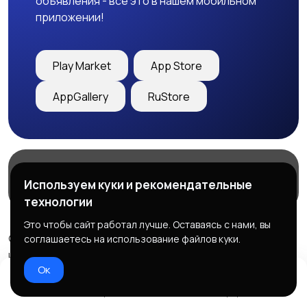
объявления - все это в нашем мобильном
приложении!
Play Market
App Store
AppGallery
RuStore
Магазины
Блог
О нас
Используем куки и рекомендательные
Служба поддержки
технологии
Это чтобы сайт работал лучше. Оставаясь с нами, вы
© 2026 Freebby - Сервис бесплатных объявлений ДНР
соглашаетесь на использование файлов куки.
и ЛНР
Ок
Правила сервиса
Политика конфиденциальности
Домой
Избранное
Добавить
Чат
Профиль