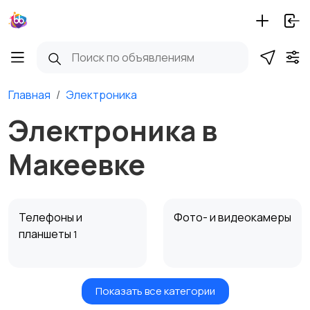
Главная
Электроника
Электроника в
Макеевке
Телефоны и
Фото- и видеокамеры
планшеты
1
Показать все категории
Компьютерная
ТВ, аудио, видео