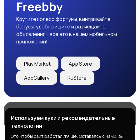
Freebby
Крутите колесо фортуны, выигрывайте
бонусы, удобно ищите и размещайте
объявления - все это в нашем мобильном
приложении!
Play Market
App Store
AppGallery
RuStore
Магазины
Блог
О нас
Используем куки и рекомендательные
Служба поддержки
технологии
Это чтобы сайт работал лучше. Оставаясь с нами, вы