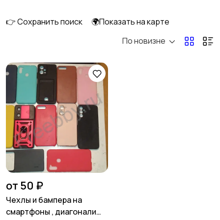
техника
👉 Сохранить поиск
🌍Показать на карте
По новизне
от 50 ₽
Чехлы и бампера на
смартфоны , диагонали