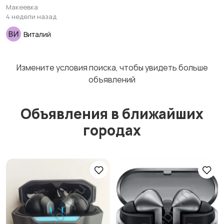
4,5-6,0 , новые ,
Макеевка
неликвиды .
4 недели назад
Виталий
Измените условия поиска, чтобы увидеть больше
объявлений
Объявления в ближайших
городах