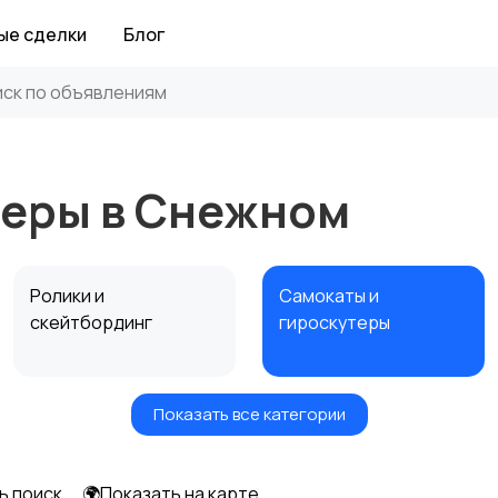
ые сделки
Блог
теры в Снежном
Ролики и
Самокаты и
скейтбординг
гироскутеры
Показать все категории
Игры с мячом
Охота и рыбалка
ь поиск
🌍Показать на карте