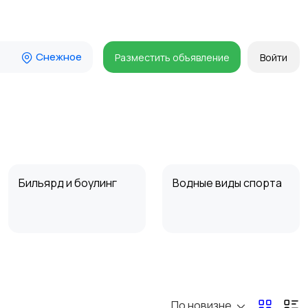
Снежное
Разместить объявление
Войти
Бильярд и боулинг
Водные виды спорта
Туризм и отдых на
Теннис, бадминтон,
природе
дартс
По новизне