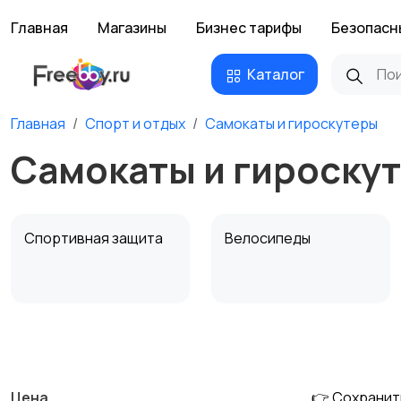
Главная
Магазины
Бизнес тарифы
Безопасн
Каталог
Главная
Спорт и отдых
Самокаты и гироскутеры
Самокаты и гироску
Спортивная защита
Велосипеды
Единоборства
Зимние виды спорта
Цена
👉 Сохранит