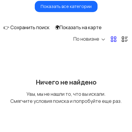
Показать все категории
Ролики и
Самокаты и
скейтбординг
гироскутеры
👉 Сохранить поиск
🌍Показать на карте
По новизне
Бильярд и боулинг
Водные виды спорта
Единоборства
Зимние виды спорта
Ничего не найдено
Увы, мы не нашли то, что вы искали.
Смягчите условия поиска и попробуйте еще раз.
Игры с мячом
Охота и рыбалка