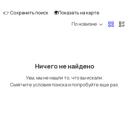
👉 Сохранить поиск
🌍Показать на карте
По новизне
Уход за волосами
Уход за кожей
Тату и татуаж
Солярии и загар
Ничего не найдено
Увы, мы не нашли то, что вы искали.
Смягчите условия поиска и попробуйте еще раз.
Средства для
Другое
гигиены