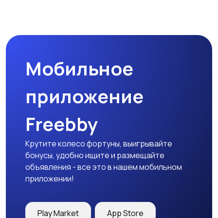
Прочие строения
Продажа квартиры
Мобильное
Гаражи и
машиноместа
приложение
Freebby
Крутите колесо фортуны, выигрывайте
бонусы, удобно ищите и размещайте
объявления - все это в нашем мобильном
приложении!
Play Market
App Store