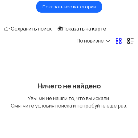
Показать все категории
Земельные участки
Аренда квартиры
длительно
👉 Сохранить поиск
🌍Показать на карте
По новизне
Аренда комнаты
Аренда дома
длительно
длительно
Аренда квартиры
Аренда комнаты
Ничего не найдено
посуточно
посуточно
Увы, мы не нашли то, что вы искали.
Смягчите условия поиска и попробуйте еще раз.
Аренда дома
Коммерческая
посуточно
недвижимость