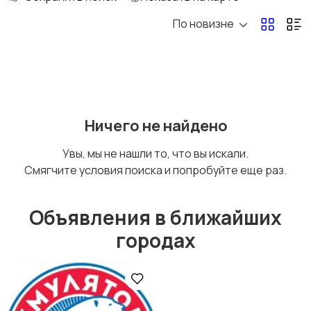
По новизне
Ремонт и
IT, интернет, телеком
строительство
Деловые услуги
Уборка и клининг
Ничего не найдено
Увы, мы не нашли то, что вы искали.
Смягчите условия поиска и попробуйте еще раз.
Автоуслуги
Ремонт техники
Объявления в ближайших
городах
Организация
Фото- и видеосъемка
праздников