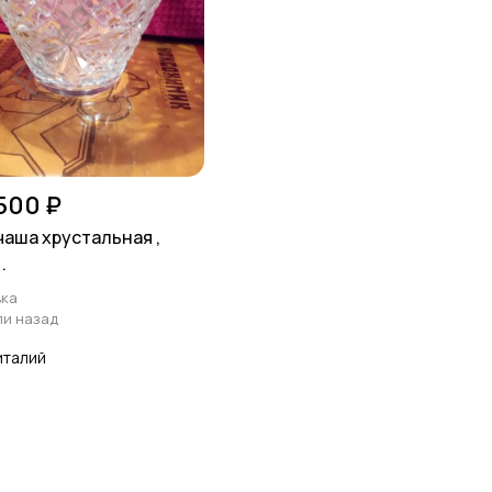
 500 ₽
чаша хрустальная ,
.
ка
ли назад
италий