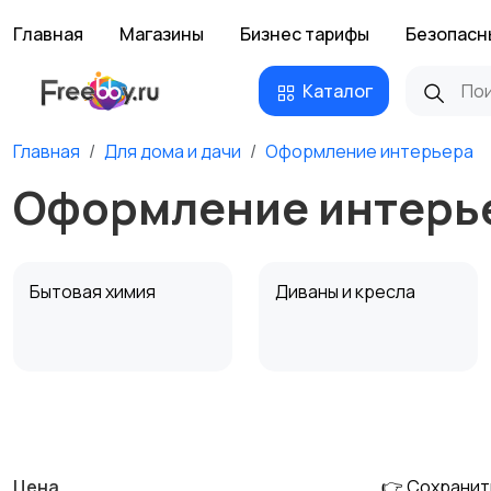
Главная
Магазины
Бизнес тарифы
Безопасн
Каталог
Главная
Для дома и дачи
Оформление интерьера
Оформление интерье
Бытовая химия
Диваны и кресла
Охрана и
Подставки и тумбы
сигнализации
Цена
👉 Сохранит