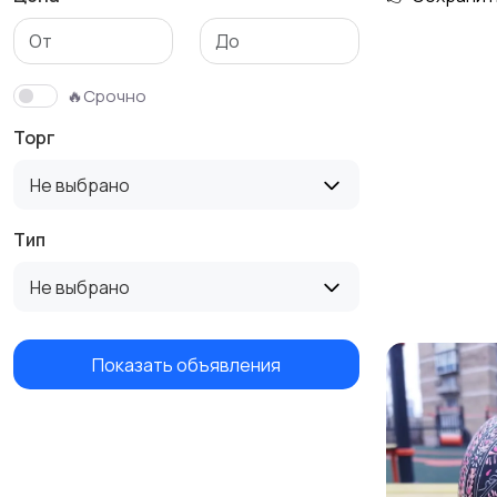
Столы и стулья
Текстиль и ковры
🔥Срочно
Торг
Не выбрано
Тип
Не выбрано
Показать объявления