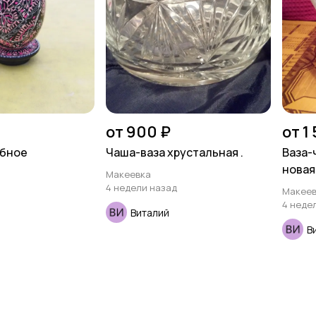
от 900 ₽
от 1
лбное
Чаша-ваза хрустальная .
Ваза-
новая 
Макеевка
4 недели назад
Макеев
4 неде
Виталий
В