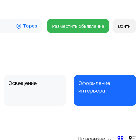
Торез
Разместить объявление
Войти
Освещение
Оформление
интерьера
Сад и огород
Садовая мебель
По новизне