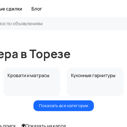
ые сделки
Блог
ра в Торезе
Кровати и матрасы
Кухонные гарнитуры
Показать все категории
Посуда
Растения и семена
ь поиск
🌍Показать на карте