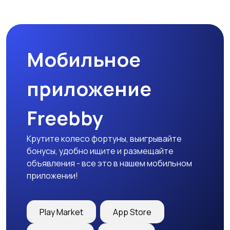
Наушники
Микрофоны
Мобильное
Аксессуары
приложение
Freebby
Крутите колесо фортуны, выигрывайте
бонусы, удобно ищите и размещайте
объявления - все это в нашем мобильном
приложении!
Play Market
App Store