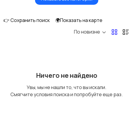
Акустика, колонки,
Домашние
сабвуферы
кинотеатры
👉 Сохранить поиск
🌍Показать на карте
По новизне
DVD, Blu-ray и
Музыкальные центры
медиаплееры
и магнитолы
MP3-плееры и
Электронные книги
Ничего не найдено
портативное аудио
Увы, мы не нашли то, что вы искали.
Смягчите условия поиска и попробуйте еще раз.
Спутниковое и
Аудиоусилители и
цифровое ТВ
ресиверы