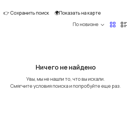
👉 Сохранить поиск
🌍Показать на карте
По новизне
Кормление и питание
Купание
Детская мебель
Подгузники и горшки
Ничего не найдено
Увы, мы не нашли то, что вы искали.
Смягчите условия поиска и попробуйте еще раз.
Радио- и видеоняни
Товары для мам
Товары для учебы
Прочие детские