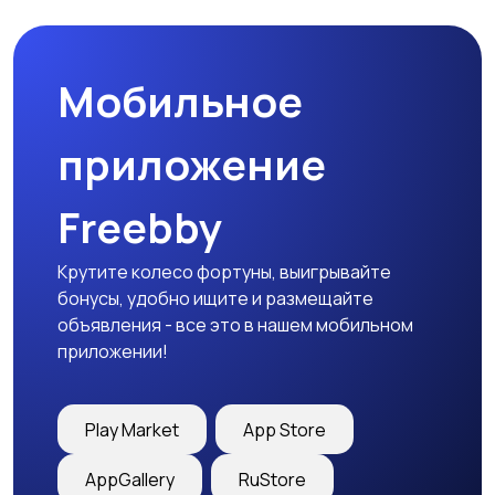
товары
Мобильное
Детская одежда
Детская обувь
приложение
Freebby
Детский транспорт
Крутите колесо фортуны, выигрывайте
бонусы, удобно ищите и размещайте
объявления - все это в нашем мобильном
приложении!
Play Market
App Store
AppGallery
RuStore