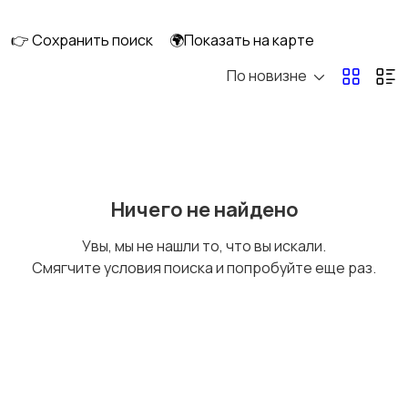
👉 Сохранить поиск
🌍Показать на карте
По новизне
Мототехника
Спецтехника
Сельхозтехника
Другой транспорт
Ничего не найдено
Увы, мы не нашли то, что вы искали.
Смягчите условия поиска и попробуйте еще раз.
Прицепы, дома на
Воздушный
колесах
транспорт