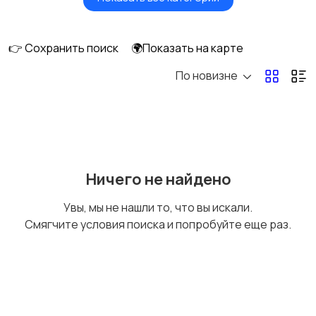
Бытовые услуги и
Высший менеджмент
клининг
👉 Сохранить поиск
🌍Показать на карте
По новизне
Госслужба
Добыча сырья,
энергетика
Домашний персонал
Издательства и СМИ
Ничего не найдено
Увы, мы не нашли то, что вы искали.
Смягчите условия поиска и попробуйте еще раз.
Информационные
Искусство и
технологии
развлечения