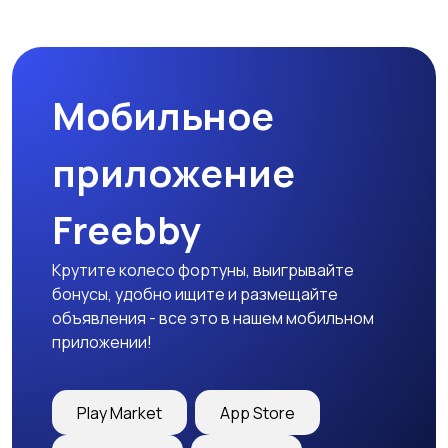
Магазины
Маркетинг и реклама
Мобильное
Медицина
Начало карьеры
приложение
Freebby
Образование и наука
Офисный персонал
Крутите колесо фортуны, выигрывайте
бонусы, удобно ищите и размещайте
объявления - все это в нашем мобильном
приложении!
Перевозки, склад,
Продажи
закупки
Play Market
App Store