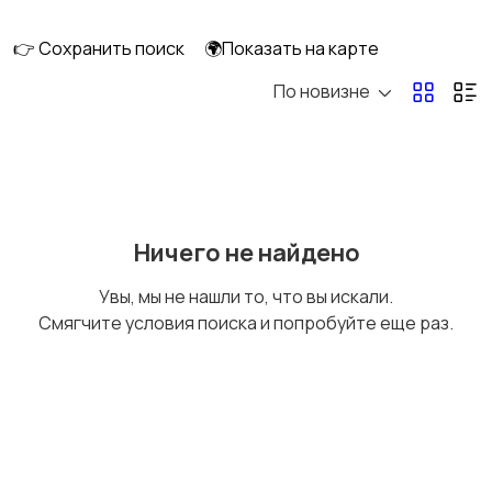
👉 Сохранить поиск
🌍Показать на карте
По новизне
Освещение
Оформление
интерьера
Охрана и
Подставки и тумбы
Ничего не найдено
сигнализации
Увы, мы не нашли то, что вы искали.
Смягчите условия поиска и попробуйте еще раз.
Посуда
Растения и семена
Сад и огород
Садовая мебель