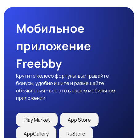
Мобильное
Столы и стулья
Текстиль и ковры
приложение
Freebby
Шкафы и комоды
Другое
Крутите колесо фортуны, выигрывайте
бонусы, удобно ищите и размещайте
объявления - все это в нашем мобильном
приложении!
Play Market
App Store
AppGallery
RuStore