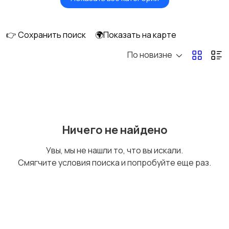
Вентиляторы
Обогреватели
👉 Сохранить поиск
🌍Показать на карте
По новизне
Газовые и
Кондиционеры и
электрические котлы
сплит-системы
Водонагреватели
Ничего не найдено
Увы, мы не нашли то, что вы искали.
Смягчите условия поиска и попробуйте еще раз.