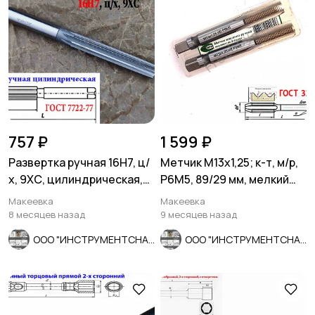
757 ₽
1 599 ₽
Развертка ручная 16Н7, ц/
Метчик М13х1,25; к-т, м/р,
х, 9ХС, цилиндрическая,
Р6М5, 89/29 мм, мелкий
175/87 мм, 2360-0142.
шаг, ГОСТ 3266-81
Макеевка
Макеевка
8 месяцев назад
9 месяцев назад
ООО "ИНСТРУМЕНТСНАБ"
ООО "ИНСТРУМЕНТСНАБ"