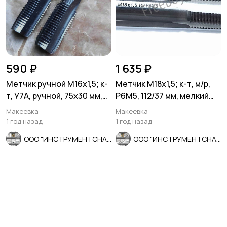
590 ₽
1 635 ₽
Метчик ручной М16х1,5; к-
Метчик М18х1,5; к-т, м/р,
т, У7А, ручной, 75х30 мм,
Р6М5, 112/37 мм, мелкий
мелкий шаг, СССР.
шаг, шлифованный, ГО
Макеевка
Макеевка
1 год назад
1 год назад
ООО "ИНСТРУМЕНТСНАБ"
ООО "ИНСТРУМЕНТСНАБ"