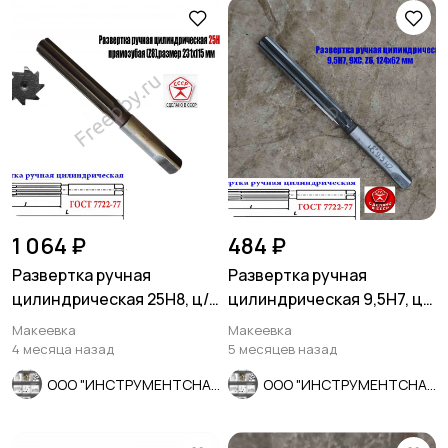
1 064 ₽
484 ₽
Развертка ручная
Развертка ручная
цилиндрическая 25Н8, ц/
цилиндрическая 9,5Н7, ц/
х, 9ХС, 231/115 мм, Z8,
х, 9ХС, Z6, 124/62 мм,
Макеевка
Макеевка
СССР.
СССР.
4 месяца назад
5 месяцев назад
ООО "ИНСТРУМЕНТСНАБ"
ООО "ИНСТРУМЕНТСНАБ"