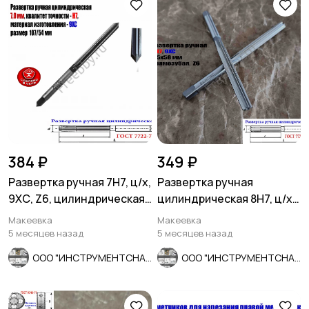
384 ₽
349 ₽
Развертка ручная 7Н7, ц/х,
Развертка ручная
9ХС, Z6, цилиндрическая,
цилиндрическая 8Н7, ц/х,
107/54 мм, СССР.
9ХС, Z6, прямозубая,
Макеевка
Макеевка
115/58.
5 месяцев назад
5 месяцев назад
ООО "ИНСТРУМЕНТСНАБ"
ООО "ИНСТРУМЕНТСНАБ"