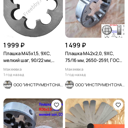
1 999 ₽
1 499 ₽
Плашка М45х1,5, 9ХС,
Плашка М42х2,0, 9ХС,
мелкий шаг, 90/22 мм,
75/16 мм, 2650-2591, ГОСТ
ГОСТ 7740-71, сделано в
7740-71, СССР.
Макеевка
Макеевка
ССС
1 год назад
1 год назад
ООО "ИНСТРУМЕНТСНАБ"
ООО "ИНСТРУМЕНТСНАБ"