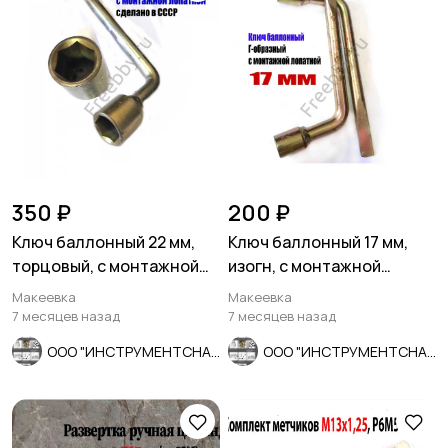
350 ₽
200 ₽
Ключ баллонный 22 мм,
Ключ баллонный 17 мм,
торцовый, с монтажной
изогн, с монтажной
лопаткой, оцинков, СССР.
лопаткой, оцинкованный,
Макеевка
Макеевка
СССР.
7 месяцев назад
7 месяцев назад
ООО "ИНСТРУМЕНТСНАБ"
ООО "ИНСТРУМЕНТСНАБ"