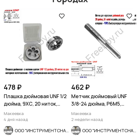
Мотозапчасти
Мотоаксессуары
478 ₽
462 ₽
Плашка дюймовая UNF 1/2
Метчик дюймовый UNF
дюйма, 9ХС, 20 ниток,
3/8-24 дюйма, Р6М5,
мелкий шаг, 38/10 мм.
штучный, 24 нитки, 80/34
Макеевка
Макеевка
мм.
4 дня назад
2 недели назад
ООО "ИНСТРУМЕНТСНАБ"
ООО "ИНСТРУМЕНТСНАБ"