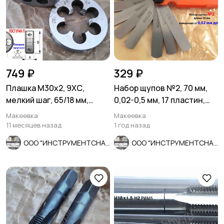
749 ₽
329 ₽
Плашка М30х2, 9ХС,
Набор щупов №2, 70 мм,
мелкий шаг, 65/18 мм,
0,02-0,5 мм, 17 пластин,
ГОСТ 7740-71, СССР
Россия.
Макеевка
Макеевка
11 месяцев назад
1 год назад
ООО "ИНСТРУМЕНТСНАБ"
ООО "ИНСТРУМЕНТСНАБ"