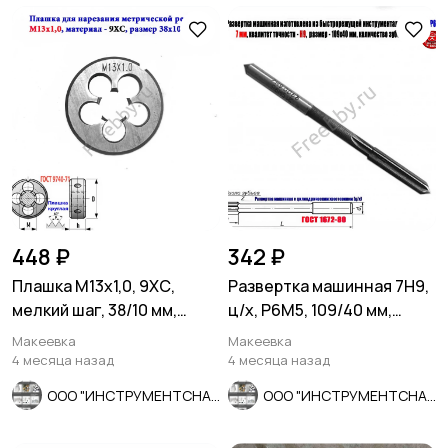
448 ₽
342 ₽
Плашка М13х1,0, 9ХС,
Развертка машинная 7Н9,
мелкий шаг, 38/10 мм,
ц/х, Р6М5, 109/40 мм,
ГОСТ 7740-71.
2363-0068, СССР
Макеевка
Макеевка
4 месяца назад
4 месяца назад
ООО "ИНСТРУМЕНТСНАБ"
ООО "ИНСТРУМЕНТСНАБ"