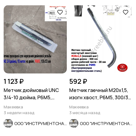
1 123 ₽
592 ₽
Метчик дюймовый UNC
Метчик гаечный М20х1,5,
3/4-10 дюйма, Р6М5,
изогн хвост, Р6М5, 300/30
штучный, 10 ниток, 106/53
мм, мелкий шаг, СССР
Макеевка
Макеевка
мм.
3 недели назад
3 месяца назад
ООО "ИНСТРУМЕНТСНАБ"
ООО "ИНСТРУМЕНТСНАБ"