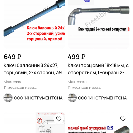
649 ₽
499 ₽
Ключ баллонный 24х27,
Ключ торцовый 18х18 мм, с
торцовый, 2-х сторон, 390
отверстием, L-образн 2-х
мм, для ГАЗ, КамАЗ.
сторонний, Cr-V.
Макеевка
Макеевка
11 месяцев назад
11 месяцев назад
ООО "ИНСТРУМЕНТСНАБ"
ООО "ИНСТРУМЕНТСНАБ"