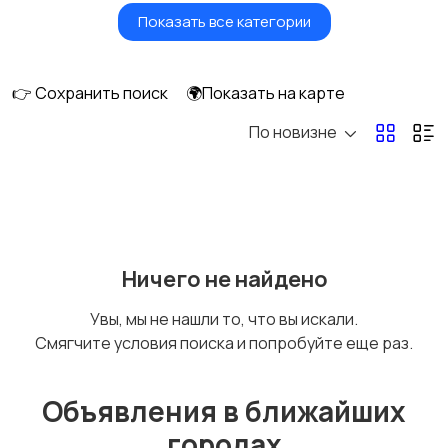
Показать все категории
Масла и автохимия
Автоэлектроника и
GPS
👉 Сохранить поиск
🌍Показать на карте
По новизне
Аксессуары и
Аудио и видео
инструменты
Противоугонные
Багажные системы и
Ничего не найдено
устройства
фаркопы
Увы, мы не нашли то, что вы искали.
Смягчите условия поиска и попробуйте еще раз.
Мотоэкипировка
Другие запчасти
и аксессуары
Объявления в ближайших
городах