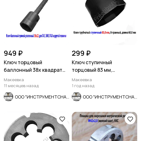
949 ₽
299 ₽
Ключ торцовый
Ключ ступичный
баллонный 38х квадрат
торцовый 83 мм,
22, прямой, для ГАЗ, ЗИЛ,
трубчатый, 8-гранный,
Макеевка
Макеевка
ПАЗ.
длина 60 мм, СССР
11 месяцев назад
1 год назад
ООО "ИНСТРУМЕНТСНАБ"
ООО "ИНСТРУМЕНТСНАБ"