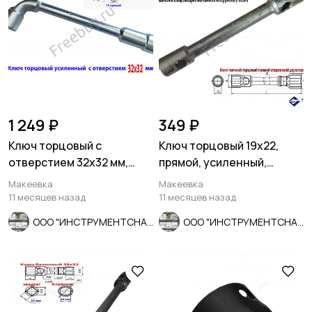
1 249 ₽
349 ₽
Ключ торцовый с
Ключ торцовый 19х22,
отверстием 32х32 мм,
прямой, усиленный,
усил, L-образ, 2-х сторон,
стержневой, КЗСМИ,
Макеевка
Макеевка
Cr-V.
Россия.
11 месяцев назад
11 месяцев назад
ООО "ИНСТРУМЕНТСНАБ"
ООО "ИНСТРУМЕНТСНАБ"