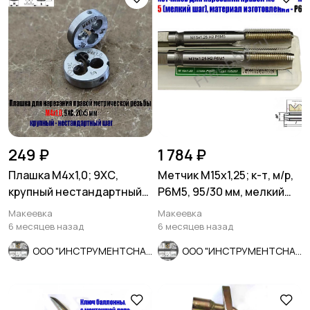
249 ₽
1 784 ₽
Плашка М4х1,0; 9ХС,
Метчик М15х1,25; к-т, м/р,
крупный нестандартный
Р6М5, 95/30 мм, мелкий
шаг, 20/5 мм.
шаг, ГОСТ 3266-81.
Макеевка
Макеевка
6 месяцев назад
6 месяцев назад
ООО "ИНСТРУМЕНТСНАБ"
ООО "ИНСТРУМЕНТСНАБ"