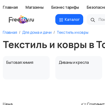
Главная
Магазины
Бизнес тарифы
Безопасн
Каталог
Главная
Для дома и дачи
Текстиль и ковры
Текстиль и ковры в Т
Бытовая химия
Диваны и кресла
Охрана и
Подставки и тумбы
сигнализации
Цена
👉 Сохранит