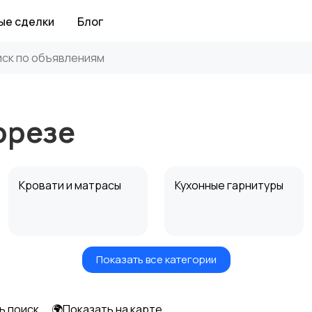
ые сделки
Блог
орезе
Кровати и матрасы
Кухонные гарнитуры
Показать все категории
Посуда
Растения и семена
ь поиск
🌍Показать на карте