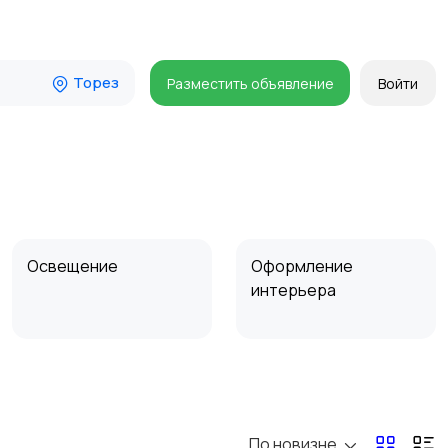
Торез
Разместить объявление
Войти
Освещение
Оформление
интерьера
Сад и огород
Садовая мебель
По новизне