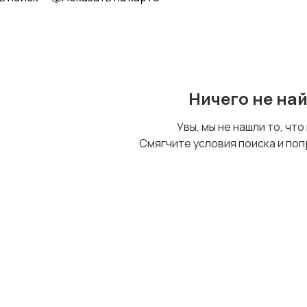
Шкафы и комоды
Другое
Ничего не на
Увы, мы не нашли то, что
Смягчите условия поиска и поп