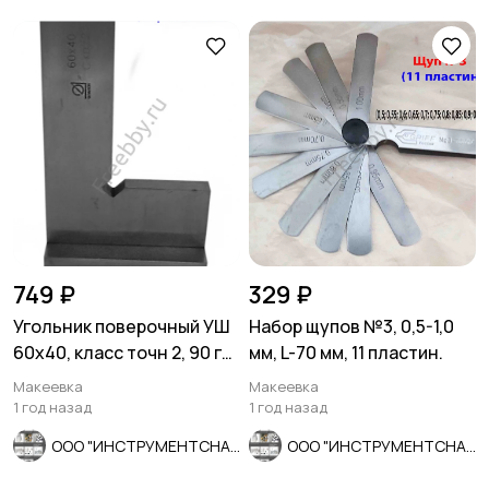
749 ₽
329 ₽
Угольник поверочный УШ
Набор щупов №3, 0,5-1,0
60х40, класс точн 2, 90 гр,
мм, L-70 мм, 11 пластин.
Эталон, Россия.
Макеевка
Макеевка
1 год назад
1 год назад
ООО "ИНСТРУМЕНТСНАБ"
ООО "ИНСТРУМЕНТСНАБ"