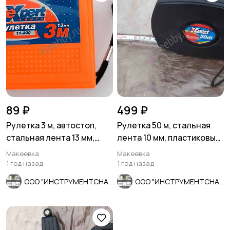
89 ₽
499 ₽
Рулетка 3 м, автостоп,
Рулетка 50 м, стальная
стальная лента 13 мм,
лента 10 мм, пластиковый
двухсторонняя разметка.
ударопрочный корпус, ч
Макеевка
Макеевка
1 год назад
1 год назад
ООО "ИНСТРУМЕНТСНАБ"
ООО "ИНСТРУМЕНТСНАБ"