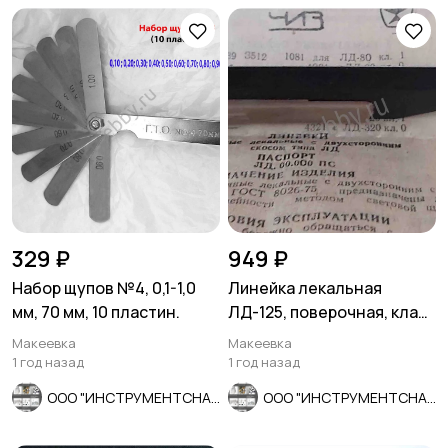
329 ₽
949 ₽
Набор щупов №4, 0,1-1,0
Линейка лекальная
мм, 70 мм, 10 пластин.
ЛД-125, поверочная, класс
0, ГОСТ 8026-75, СССР.
Макеевка
Макеевка
1 год назад
1 год назад
ООО "ИНСТРУМЕНТСНАБ"
ООО "ИНСТРУМЕНТСНАБ"