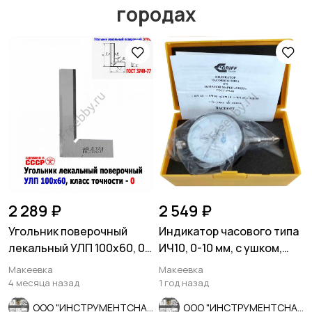
городах
Другое
Расходные
материалы и
оснастка
2 289 ₽
2 549 ₽
Угольник поверочный
Индикатор часового типа
лекальный УЛП 100х60, 0
ИЧ10, 0-10 мм, с ушком,
кл точн, угол 90 гр, СССР.
0,01 мм, класс 1.
Макеевка
Макеевка
4 месяца назад
1 год назад
ООО "ИНСТРУМЕНТСНАБ"
ООО "ИНСТРУМЕНТСНАБ"