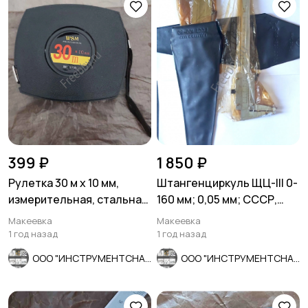
399 ₽
1 850 ₽
Рулетка 30 м х 10 мм,
Штангенциркуль ЩЦ-lll 0-
измерительная, стальная
160 мм; 0,05 мм; СССР,
лента, пластиковый корпу
ГОСТ 166-80.
Макеевка
Макеевка
1 год назад
1 год назад
ООО "ИНСТРУМЕНТСНАБ"
ООО "ИНСТРУМЕНТСНАБ"