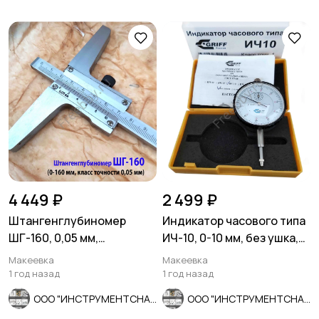
4 449 ₽
2 499 ₽
Штангенглубиномер
Индикатор часового типа
ШГ-160, 0,05 мм,
ИЧ-10, 0-10 мм, без ушка,
нониусный, ГОСТ 162-90,
кл 1; 0,01 мм,
Макеевка
Макеевка
СССР.
1 год назад
1 год назад
ООО "ИНСТРУМЕНТСНАБ"
ООО "ИНСТРУМЕНТСНАБ"