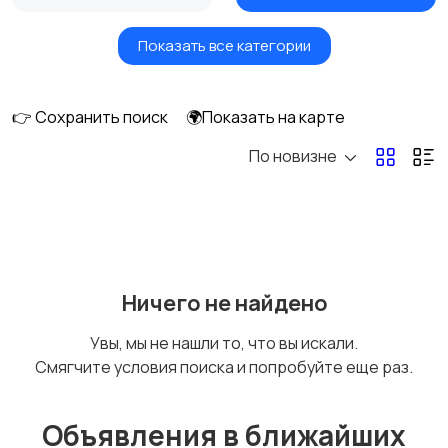
Показать все категории
Окна
Отопление и
вентиляция
👉 Сохранить поиск
🌍Показать на карте
По новизне
Потолки
Ручные инструменты
Сантехника и
Стройматериалы
Ничего не найдено
водоснабжение
Увы, мы не нашли то, что вы искали.
Смягчите условия поиска и попробуйте еще раз.
Электрика
Электроинструмент
ы
Объявления в ближайших