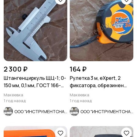
2 300 ₽
164 ₽
Штангенциркуль ЩЦ-1; 0-
Рулетка 3 м, eXpert, 2
150 мм, 0,1 мм, ГОСТ 166-
фиксатора, обрезинен
80, Ставрополь.
корпус, 2-х сторон размет
Макеевка
Макеевка
1 год назад
1 год назад
ООО "ИНСТРУМЕНТСНАБ"
ООО "ИНСТРУМЕНТСНАБ"