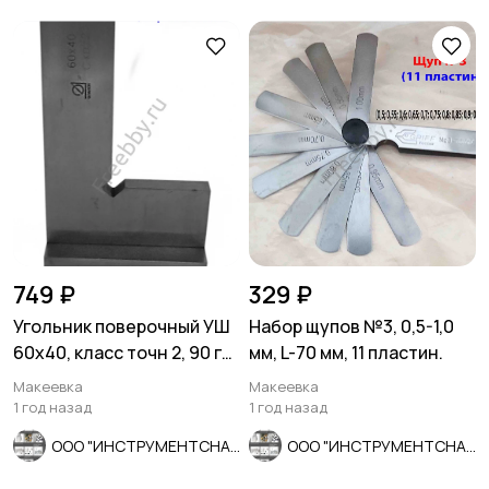
749 ₽
329 ₽
Угольник поверочный УШ
Набор щупов №3, 0,5-1,0
60х40, класс точн 2, 90 гр,
мм, L-70 мм, 11 пластин.
Эталон, Россия.
Макеевка
Макеевка
1 год назад
1 год назад
ООО "ИНСТРУМЕНТСНАБ"
ООО "ИНСТРУМЕНТСНАБ"