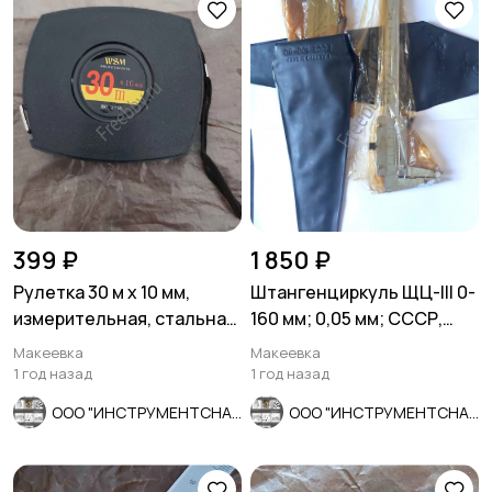
399 ₽
1 850 ₽
Рулетка 30 м х 10 мм,
Штангенциркуль ЩЦ-lll 0-
измерительная, стальная
160 мм; 0,05 мм; СССР,
лента, пластиковый корпу
ГОСТ 166-80.
Макеевка
Макеевка
1 год назад
1 год назад
ООО "ИНСТРУМЕНТСНАБ"
ООО "ИНСТРУМЕНТСНАБ"