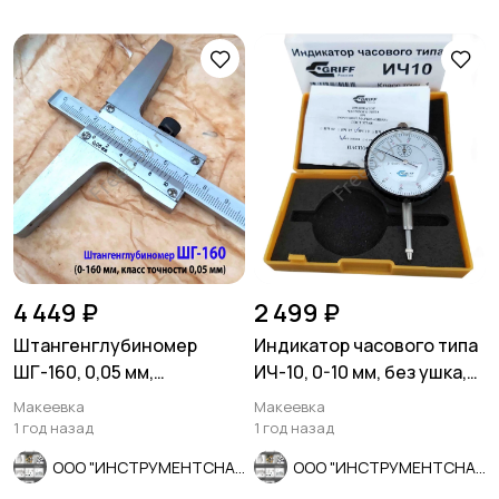
4 449 ₽
2 499 ₽
Штангенглубиномер
Индикатор часового типа
ШГ-160, 0,05 мм,
ИЧ-10, 0-10 мм, без ушка,
нониусный, ГОСТ 162-90,
кл 1; 0,01 мм,
Макеевка
Макеевка
СССР.
1 год назад
1 год назад
ООО "ИНСТРУМЕНТСНАБ"
ООО "ИНСТРУМЕНТСНАБ"