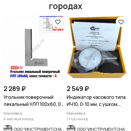
городах
Другое
Расходные
материалы и
оснастка
2 289 ₽
2 549 ₽
Угольник поверочный
Индикатор часового типа
лекальный УЛП 100х60, 0
ИЧ10, 0-10 мм, с ушком,
кл точн, угол 90 гр, СССР.
0,01 мм, класс 1.
Макеевка
Макеевка
4 месяца назад
1 год назад
ООО "ИНСТРУМЕНТСНАБ"
ООО "ИНСТРУМЕНТСНАБ"