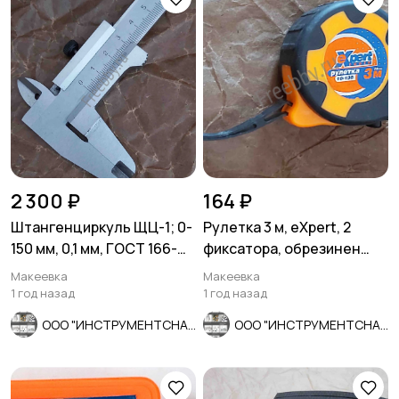
2 300 ₽
164 ₽
Штангенциркуль ЩЦ-1; 0-
Рулетка 3 м, eXpert, 2
150 мм, 0,1 мм, ГОСТ 166-
фиксатора, обрезинен
80, Ставрополь.
корпус, 2-х сторон размет
Макеевка
Макеевка
1 год назад
1 год назад
ООО "ИНСТРУМЕНТСНАБ"
ООО "ИНСТРУМЕНТСНАБ"