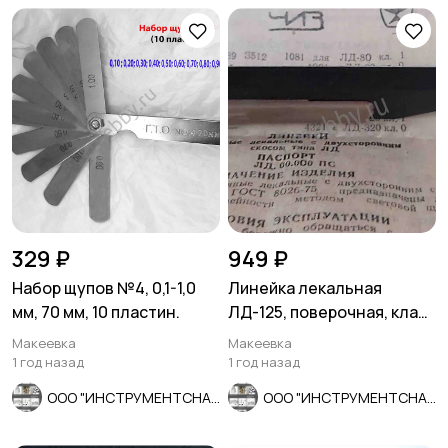
329 ₽
949 ₽
Набор щупов №4, 0,1-1,0
Линейка лекальная
мм, 70 мм, 10 пластин.
ЛД-125, поверочная, класс
0, ГОСТ 8026-75, СССР.
Макеевка
Макеевка
1 год назад
1 год назад
ООО "ИНСТРУМЕНТСНАБ"
ООО "ИНСТРУМЕНТСНАБ"