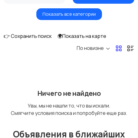
Показать все категории
Окна
Отопление и
вентиляция
👉 Сохранить поиск
🌍Показать на карте
По новизне
Потолки
Ручные инструменты
Сантехника и
Стройматериалы
Ничего не найдено
водоснабжение
Увы, мы не нашли то, что вы искали.
Смягчите условия поиска и попробуйте еще раз.
Электрика
Электроинструмент
ы
Объявления в ближайших