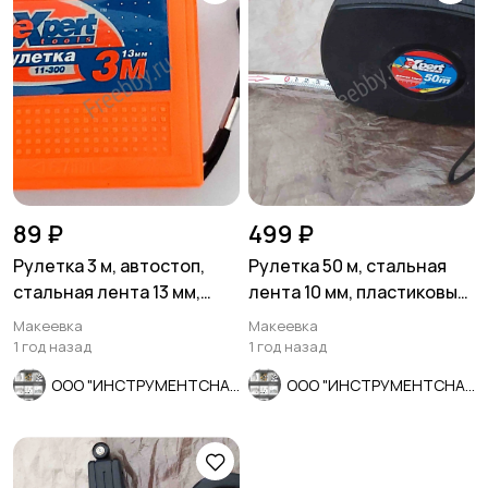
89 ₽
499 ₽
Рулетка 3 м, автостоп,
Рулетка 50 м, стальная
стальная лента 13 мм,
лента 10 мм, пластиковый
двухсторонняя разметка.
ударопрочный корпус, ч
Макеевка
Макеевка
1 год назад
1 год назад
ООО "ИНСТРУМЕНТСНАБ"
ООО "ИНСТРУМЕНТСНАБ"