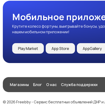
Мобильное приложе
Крутите колесо фортуны, выигрывайте бонусы, удо
нашем мобильном приложении!
Play Market
App Store
AppGallery
Магазины
Блог
О нас
Служба поддержки
© 2026 Freebby - Сервис бесплатных объявлений ДНР и