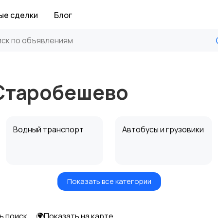
ые сделки
Блог
 Старобешево
Водный транспорт
Автобусы и грузовики
Показать все категории
Прицепы, дома на
Воздушный
колесах
транспорт
ь поиск
🌍Показать на карте