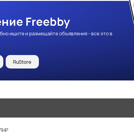
ние Freebby
бно ищите и размещайте объявления - все это в
RuStore
 ЛНР