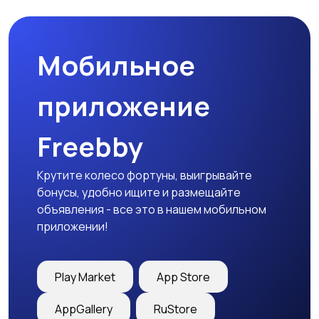
природе
дартс
Мобильное
Тренажеры и фитнес
Спортивное питание
приложение
Freebby
Другое
Крутите колесо фортуны, выигрывайте
бонусы, удобно ищите и размещайте
объявления - все это в нашем мобильном
приложении!
Play Market
App Store
AppGallery
RuStore