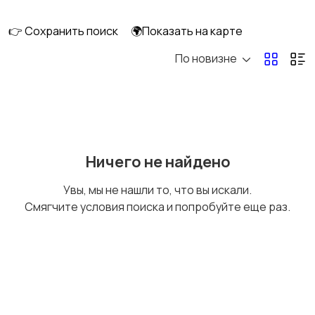
скейтбординг
гироскутеры
👉 Сохранить поиск
🌍Показать на карте
По новизне
Бильярд и боулинг
Водные виды спорта
Единоборства
Зимние виды спорта
Ничего не найдено
Увы, мы не нашли то, что вы искали.
Смягчите условия поиска и попробуйте еще раз.
Игры с мячом
Охота и рыбалка
Туризм и отдых на
Теннис, бадминтон,