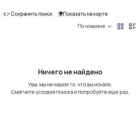
👉 Сохранить поиск
🌍Показать на карте
По новизне
Рыбки
С/х животные
Другие животные
Товары для животных
Ничего не найдено
Увы, мы не нашли то, что вы искали.
Смягчите условия поиска и попробуйте еще раз.
Аквариумистика