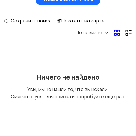
Вентиляторы
Обогреватели
👉 Сохранить поиск
🌍Показать на карте
По новизне
Газовые и
Кондиционеры и
электрические котлы
сплит-системы
Водонагреватели
Ничего не найдено
Увы, мы не нашли то, что вы искали.
Смягчите условия поиска и попробуйте еще раз.