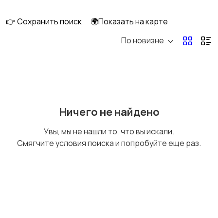
интерьера
👉 Сохранить поиск
🌍Показать на карте
По новизне
Аксессуары
Оформление
праздников
Канцелярия
Посуда
Ничего не найдено
Увы, мы не нашли то, что вы искали.
Смягчите условия поиска и попробуйте еще раз.
Другое