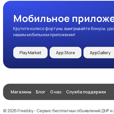
Мобильное приложе
Крутите колесо фортуны, выигрывайте бонусы, удо
нашем мобильном приложении!
Play Market
App Store
AppGallery
Магазины
Блог
О нас
Служба поддержки
© 2026 Freebby - Сервис бесплатных объявлений ДНР и