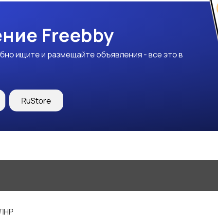
ние Freebby
бно ищите и размещайте объявления - все это в
RuStore
 ЛНР