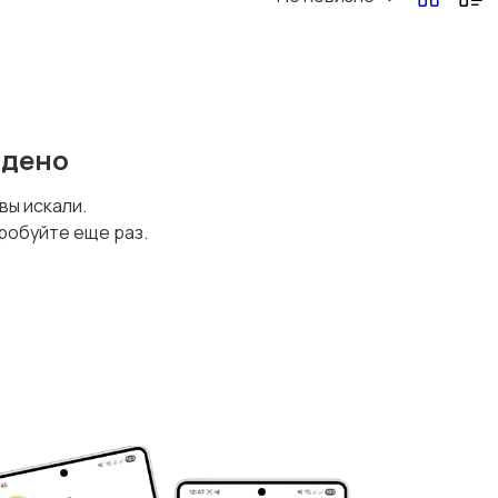
йдено
 вы искали.
робуйте еще раз.