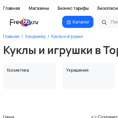
Главная
Магазины
Бизнес тарифы
Безопасн
Каталог
Главная
Хэндмейд
Куклы и игрушки
Куклы и игрушки в Т
Косметика
Украшения
Канцелярия
Посуда
Цена
👉 Сохранит