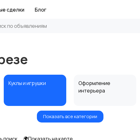
ые сделки
Блог
орезе
Куклы и игрушки
Оформление
интерьера
Показать все категории
Другое
ь поиск
🌍Показать на карте