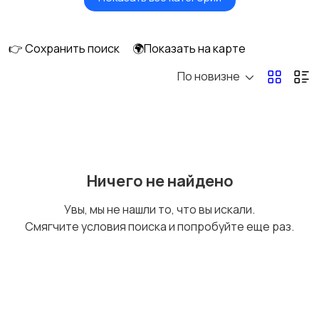
Сушилки для овощей
Грили, шашлычницы,
и фруктов
фритюры
👉 Сохранить поиск
🌍Показать на карте
По новизне
Хлебопечи
Чайники и термопоты
Соковыжималки
Мясорубки
Ничего не найдено
Увы, мы не нашли то, что вы искали.
Смягчите условия поиска и попробуйте еще раз.
Мультиварки и
Кухонные весы
скороварки