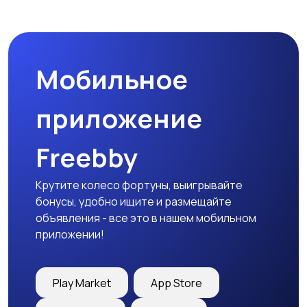
Микроволновые печи
Кофеварки и
кофемолки
Мобильное
Бутербродницы,
Кухонные комбайны,
сэндвичницы,
блендеры и миксеры
приложение
тостеры
Freebby
Крутите колесо фортуны, выигрывайте
бонусы, удобно ищите и размещайте
объявления - все это в нашем мобильном
приложении!
Play Market
App Store