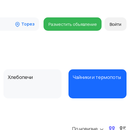
Торез
Разместить объявление
Войти
Хлебопечи
Чайники и термопоты
Микроволновые печи
Кофеварки и
кофемолки
По новизне