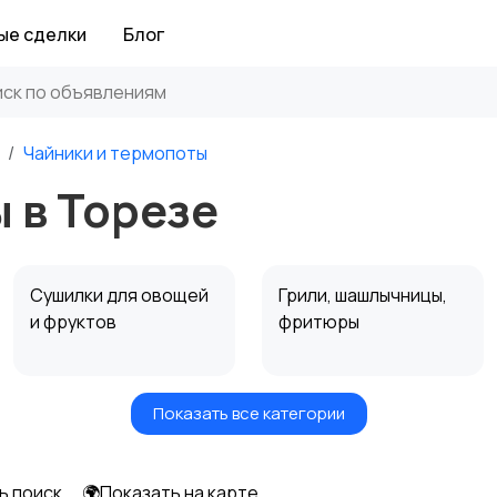
ые сделки
Блог
Чайники и термопоты
 в Торезе
Сушилки для овощей
Грили, шашлычницы,
и фруктов
фритюры
Показать все категории
Мультиварки и
Кухонные весы
скороварки
ь поиск
🌍Показать на карте