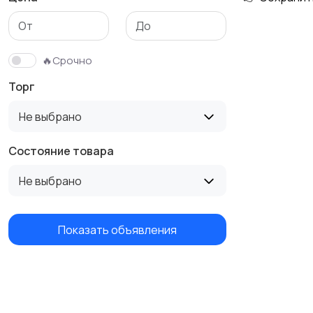
Бутербродницы,
Кухонные комбайны,
сэндвичницы,
блендеры и миксеры
🔥Срочно
тостеры
Торг
Не выбрано
Состояние товара
Не выбрано
Показать объявления