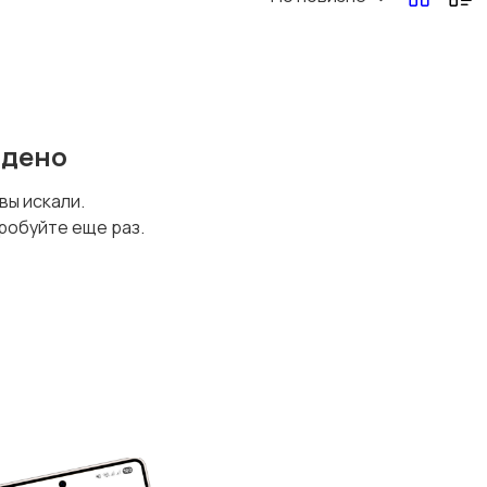
йдено
 вы искали.
робуйте еще раз.