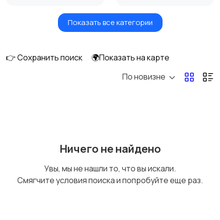
Показать все категории
Бытовые услуги и
Высший менеджмент
клининг
👉 Сохранить поиск
🌍Показать на карте
По новизне
Госслужба
Добыча сырья,
энергетика
Домашний персонал
Издательства и СМИ
Ничего не найдено
Увы, мы не нашли то, что вы искали.
Смягчите условия поиска и попробуйте еще раз.
Информационные
Искусство и
технологии
развлечения