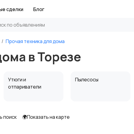
ые сделки
Блог
Прочая техника для дома
дома в Торезе
Утюги и
Пылесосы
отпариватели
ь поиск
🌍Показать на карте