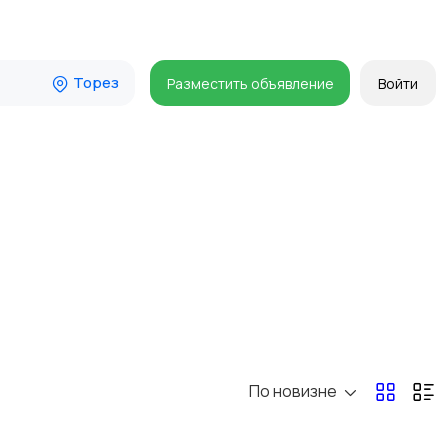
Торез
Разместить объявление
Войти
По новизне