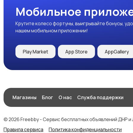
Мобильное приложе
Крутите колесо фортуны, выигрывайте бонусы, удо
нашем мобильном приложении!
Play Market
App Store
AppGallery
Магазины
Блог
О нас
Служба поддержки
© 2026 Freebby - Сервис бесплатных объявлений ДНР и
Правила сервиса
Политика конфиденциальности