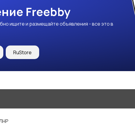
ние Freebby
бно ищите и размещайте объявления - все это в
RuStore
 ЛНР