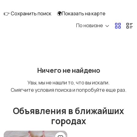
👉 Сохранить поиск
🌍Показать на карте
По новизне
Кормление и питание
Купание
Детская мебель
Подгузники и горшки
Ничего не найдено
Увы, мы не нашли то, что вы искали.
Смягчите условия поиска и попробуйте еще раз.
Радио- и видеоняни
Товары для мам
Объявления в ближайших
городах
Товары для учебы
Прочие детские