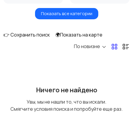
Показать все категории
Бытовые услуги и
Высший менеджмент
клининг
👉 Сохранить поиск
🌍Показать на карте
По новизне
Госслужба
Добыча сырья,
энергетика
Домашний персонал
Издательства и СМИ
Ничего не найдено
Увы, мы не нашли то, что вы искали.
Смягчите условия поиска и попробуйте еще раз.
Информационные
Искусство и
технологии
развлечения