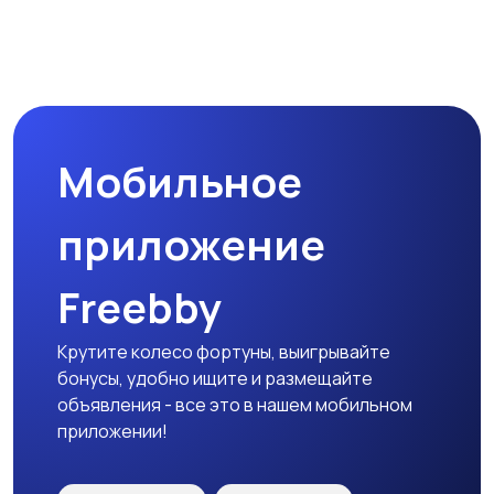
Магазины
Маркетинг и реклама
Мобильное
Медицина
Начало карьеры
приложение
Freebby
Образование и наука
Офисный персонал
Крутите колесо фортуны, выигрывайте
бонусы, удобно ищите и размещайте
объявления - все это в нашем мобильном
приложении!
Перевозки, склад,
Продажи
закупки