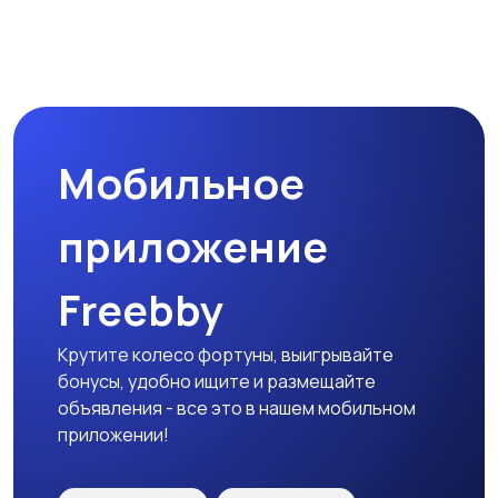
Микроволновые печи
Кофеварки и
кофемолки
Мобильное
Бутербродницы,
Кухонные комбайны,
сэндвичницы,
блендеры и миксеры
приложение
тостеры
Freebby
Крутите колесо фортуны, выигрывайте
бонусы, удобно ищите и размещайте
объявления - все это в нашем мобильном
приложении!