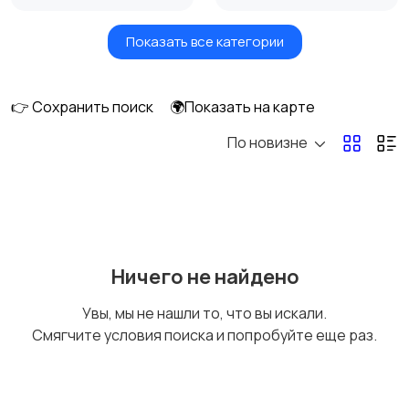
Показать все категории
Сушилки для овощей
Грили, шашлычницы,
и фруктов
фритюры
👉 Сохранить поиск
🌍Показать на карте
По новизне
Хлебопечи
Чайники и термопоты
Соковыжималки
Мясорубки
Ничего не найдено
Увы, мы не нашли то, что вы искали.
Смягчите условия поиска и попробуйте еще раз.
Мультиварки и
Кухонные весы
скороварки