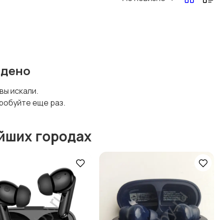
йдено
 вы искали.
робуйте еще раз.
йших городах