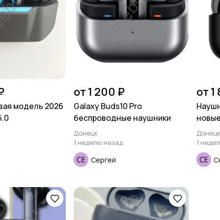
₽
от 1 200 ₽
от 1
вая модель 2026
Galaxy Buds10 Pro
Наушн
6.0
беспроводные наушники
новы
Донецк
Донец
1 неделю назад
1 неде
Сергей
С