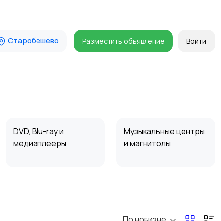
Старобешево
Разместить объявление
Войти
DVD, Blu-ray и
Музыкальные центры
медиаплееры
и магнитолы
Наушники
Микрофоны
По новизне