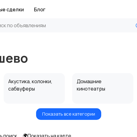
ые сделки
Блог
шево
Акустика, колонки,
Домашние
сабвуферы
кинотеатры
Показать все категории
Спутниковое и
Аудиоусилители и
цифровое ТВ
ресиверы
ь поиск
🌍Показать на карте