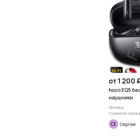
от 1 200 
hoco EQ5 б
наушники
Донецк
1 неделю назад
Сергей