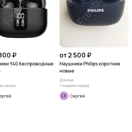
 800 ₽
от 2 500 ₽
ики Y40 беспроводные
Наушники Philips короткие
е
новые
к
Донецк
лю назад
1 неделю назад
ергей
Сергей