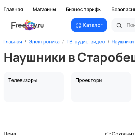
Главная
Магазины
Бизнес тарифы
Безопасн
Каталог
Главная
Электроника
ТВ, аудио, видео
Наушники
Наушники в Старобе
Телевизоры
Проекторы
MP3-плееры и
Электронные книги
портативное аудио
Цена
👉 Сохранит