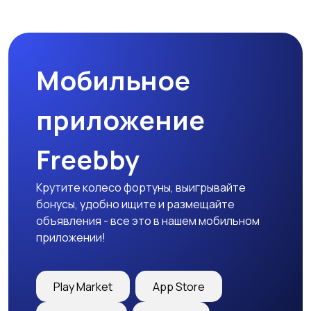
Пиджаки и костюмы
Платья и юбки
Мобильное
Трикотаж
Спортивная одежда
приложение
Freebby
Футболки и топы
Штаны и шорты
Крутите колесо фортуны, выигрывайте
бонусы, удобно ищите и размещайте
объявления - все это в нашем мобильном
приложении!
Другая женская
одежда
Play Market
App Store