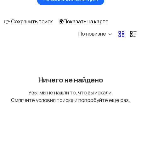
Будущим мамам
Верхняя одежда
👉 Сохранить поиск
🌍Показать на карте
По новизне
Головные уборы
Домашняя одежда
Комбинезоны
Купальники
Ничего не найдено
Увы, мы не нашли то, что вы искали.
Смягчите условия поиска и попробуйте еще раз.
Нижнее белье
Обувь