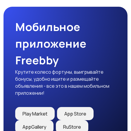
природе
дартс
Мобильное
Тренажеры и фитнес
Спортивное питание
приложение
Freebby
Другое
Крутите колесо фортуны, выигрывайте
бонусы, удобно ищите и размещайте
объявления - все это в нашем мобильном
приложении!
Play Market
App Store
AppGallery
RuStore