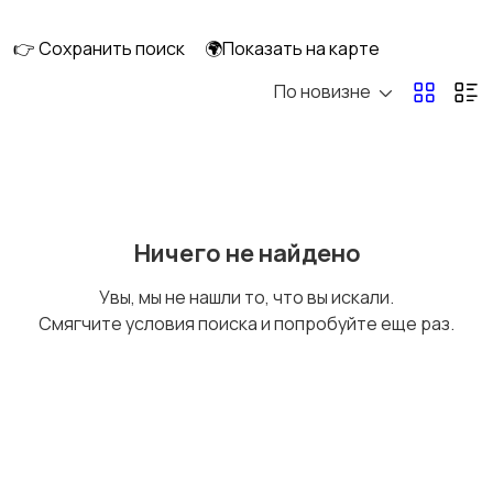
скейтбординг
гироскутеры
👉 Сохранить поиск
🌍Показать на карте
По новизне
Бильярд и боулинг
Водные виды спорта
Единоборства
Зимние виды спорта
Ничего не найдено
Увы, мы не нашли то, что вы искали.
Смягчите условия поиска и попробуйте еще раз.
Игры с мячом
Охота и рыбалка
Туризм и отдых на
Теннис, бадминтон,